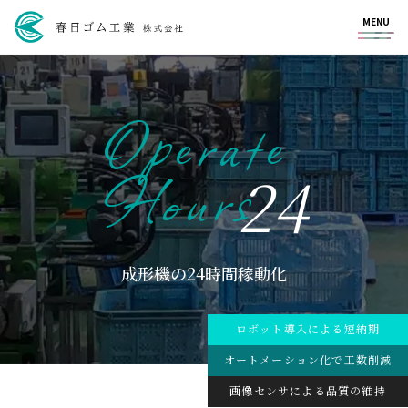
MENU
Operate
Hours
24
成形機の24時間稼動化
ロボット導入による短納期
オートメーション化で工数削減
画像センサによる品質の維持