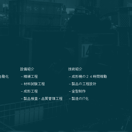
設備紹介
技術紹介
自動化
－精練工程
－成形機の２４時間稼動
－材料試験工程
－製品の工程設計
－成形工程
－金型制作
－製品検査・品質管理工程
－製造のIT化